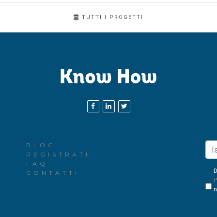
TUTTI I PROGETTI
BLOG
REGISTRATI
FAQ
D
CONTATTI
P
n