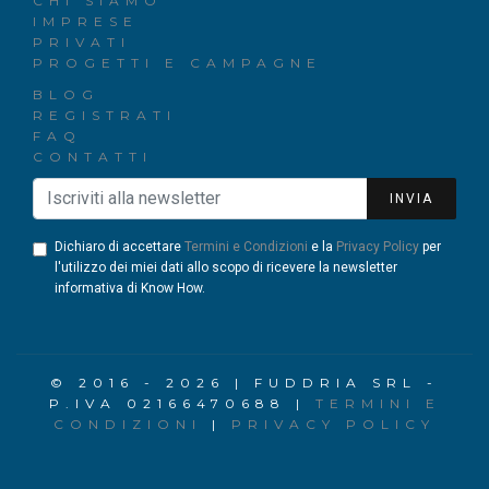
CHI SIAMO
IMPRESE
PRIVATI
PROGETTI E CAMPAGNE
BLOG
REGISTRATI
FAQ
CONTATTI
INVIA
Dichiaro di accettare
Termini e Condizioni
e la
Privacy Policy
per
l'utilizzo dei miei dati allo scopo di ricevere la newsletter
informativa di Know How.
© 2016 - 2026 | FUDDRIA SRL -
P.IVA 02166470688 |
TERMINI E
CONDIZIONI
|
PRIVACY POLICY